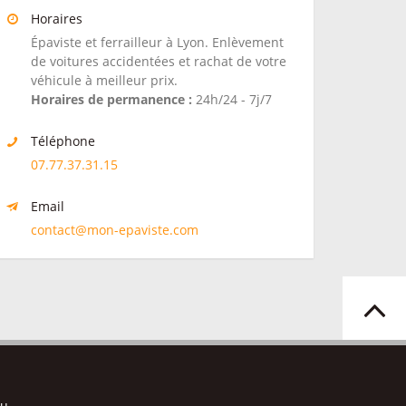
Horaires
Épaviste et ferrailleur à Lyon. Enlèvement
de voitures accidentées et rachat de votre
véhicule à meilleur prix.
Horaires de permanence :
24h/24 - 7j/7
Téléphone
07.77.37.31.15
Email
contact@mon-epaviste.com
au